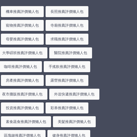
機車推薦評價懶人包
長照推薦評價懶人包
寵物推薦評價懶人包
寺廟推薦評價懶人包
母嬰推薦評價懶人包
求職推薦評價懶人包
大學碩班推薦評價懶人包
醫院推薦評價懶人包
咖啡推薦評價懶人包
手搖飲推薦評價懶人包
房產推薦評價懶人包
露營推薦評價懶人包
夜市攤販推薦評價懶人包
外送快遞推薦評價懶人包
投資推薦評價懶人包
彩券推薦評價懶人包
素食蔬食推薦評價懶人包
美髮推薦評價懶人包
區塊鏈推薦評價懶人包
健身推薦評價懶人包