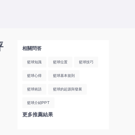
評
相關問答
籃球知識
籃球位置
籃球技巧
籃球心得
籃球基本規則
籃球術語
籃球的起源與發展
籃球介紹PPT
更多推薦結果