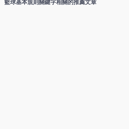
籃球基本規則關鍵字相關的推薦文章