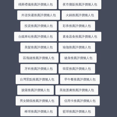
殯葬禮儀推薦評價懶人包
夜市攤販推薦評價懶人包
外送快遞推薦評價懶人包
火鍋推薦評價懶人包
投資推薦評價懶人包
彩券推薦評價懶人包
台鐵車站推薦評價懶人包
素食蔬食推薦評價懶人包
美髮推薦評價懶人包
瑜珈推薦評價懶人包
區塊鏈推薦評價懶人包
健身推薦評價懶人包
牙科推薦評價懶人包
韓星推薦評價懶人包
台灣景點推薦評價懶人包
早午餐推薦評價懶人包
披薩推薦評價懶人包
美妝護膚推薦評價懶人包
男女關係推薦評價懶人包
信用卡推薦評價懶人包
棒球推薦評價懶人包
籃球推薦評價懶人包