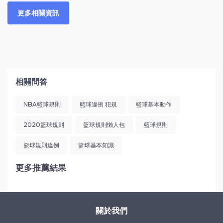
更多相關資訊
相關問答
NBA籃球規則
籃球違例 犯規
籃球基本動作
2020籃球規則
籃球規則懶人包
籃球規則
籃球規則違例
籃球基本知識
更多推薦結果
關於我們