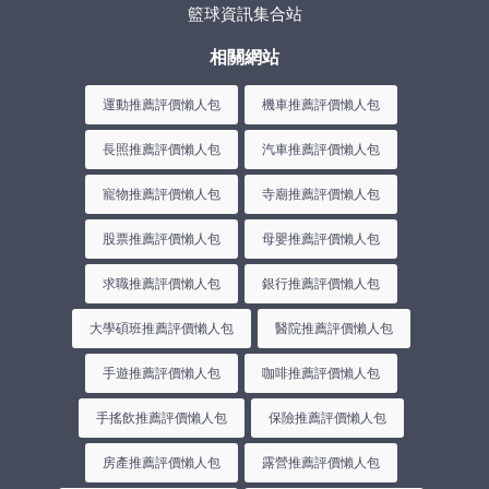
籃球資訊集合站
相關網站
運動推薦評價懶人包
機車推薦評價懶人包
長照推薦評價懶人包
汽車推薦評價懶人包
寵物推薦評價懶人包
寺廟推薦評價懶人包
股票推薦評價懶人包
母嬰推薦評價懶人包
求職推薦評價懶人包
銀行推薦評價懶人包
大學碩班推薦評價懶人包
醫院推薦評價懶人包
手遊推薦評價懶人包
咖啡推薦評價懶人包
手搖飲推薦評價懶人包
保險推薦評價懶人包
房產推薦評價懶人包
露營推薦評價懶人包