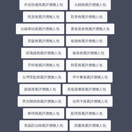
外送快遞推薦評價懶人包
火鍋推薦評價懶人包
投資推薦評價懶人包
彩券推薦評價懶人包
台鐵車站推薦評價懶人包
素食蔬食推薦評價懶人包
美髮推薦評價懶人包
瑜珈推薦評價懶人包
區塊鏈推薦評價懶人包
健身推薦評價懶人包
牙科推薦評價懶人包
韓星推薦評價懶人包
台灣景點推薦評價懶人包
早午餐推薦評價懶人包
披薩推薦評價懶人包
美妝護膚推薦評價懶人包
男女關係推薦評價懶人包
信用卡推薦評價懶人包
棒球推薦評價懶人包
籃球推薦評價懶人包
害蟲防治推薦評價懶人包
節慶推薦評價懶人包