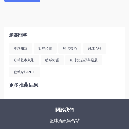
相關問答
籃球知識
籃球位置
籃球技巧
籃球心得
籃球基本規則
籃球術語
籃球的起源與發展
籃球介紹PPT
更多推薦結果
關於我們
籃球資訊集合站