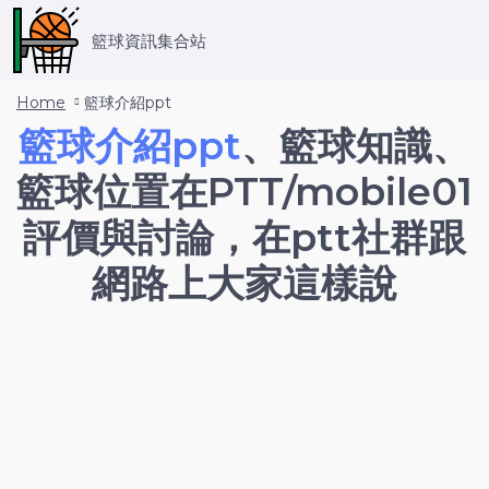
籃球資訊集合站
Home
籃球介紹ppt
籃球介紹ppt
、籃球知識、
籃球位置在PTT/mobile01
評價與討論，在ptt社群跟
網路上大家這樣說