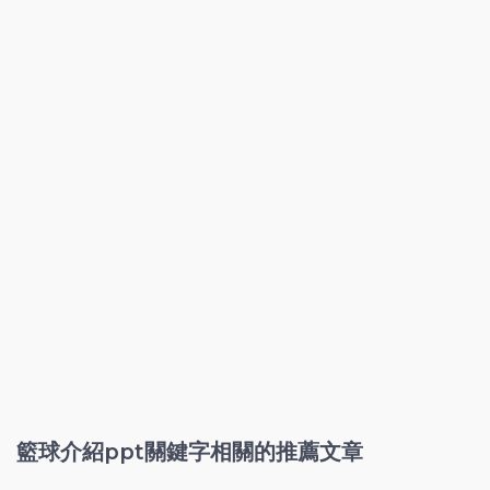
籃球介紹ppt關鍵字相關的推薦文章