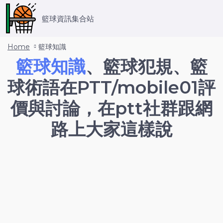
籃球資訊集合站
Home
籃球知識
籃球知識
、籃球犯規、籃
球術語在PTT/mobile01評
價與討論，在ptt社群跟網
路上大家這樣說