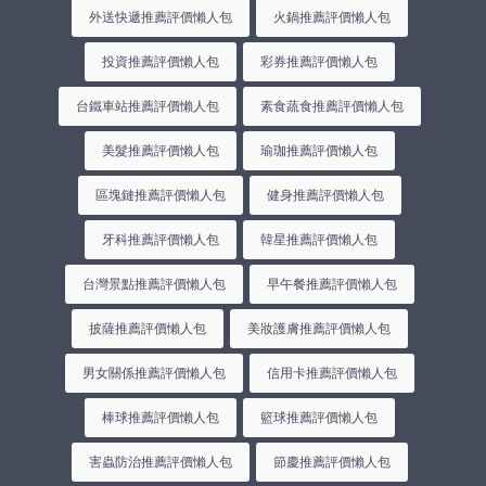
外送快遞推薦評價懶人包
火鍋推薦評價懶人包
投資推薦評價懶人包
彩券推薦評價懶人包
台鐵車站推薦評價懶人包
素食蔬食推薦評價懶人包
美髮推薦評價懶人包
瑜珈推薦評價懶人包
區塊鏈推薦評價懶人包
健身推薦評價懶人包
牙科推薦評價懶人包
韓星推薦評價懶人包
台灣景點推薦評價懶人包
早午餐推薦評價懶人包
披薩推薦評價懶人包
美妝護膚推薦評價懶人包
男女關係推薦評價懶人包
信用卡推薦評價懶人包
棒球推薦評價懶人包
籃球推薦評價懶人包
害蟲防治推薦評價懶人包
節慶推薦評價懶人包