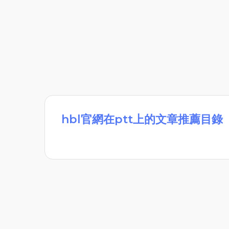
hbl官網在ptt上的文章推薦目錄