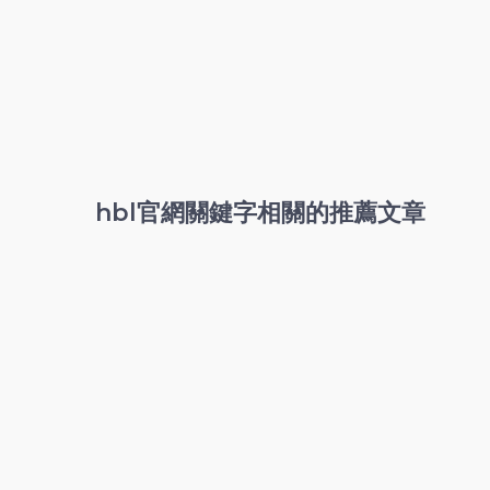
hbl官網關鍵字相關的推薦文章