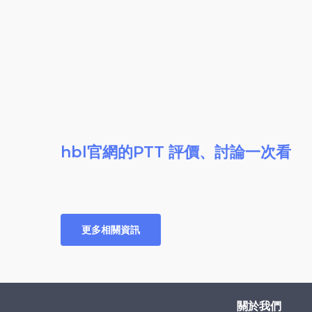
hbl官網的PTT 評價、討論一次看
更多相關資訊
關於我們