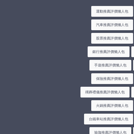
運動推薦評價懶人包
汽車推薦評價懶人包
股票推薦評價懶人包
銀行推薦評價懶人包
手遊推薦評價懶人包
保險推薦評價懶人包
殯葬禮儀推薦評價懶人包
火鍋推薦評價懶人包
台鐵車站推薦評價懶人包
瑜珈推薦評價懶人包