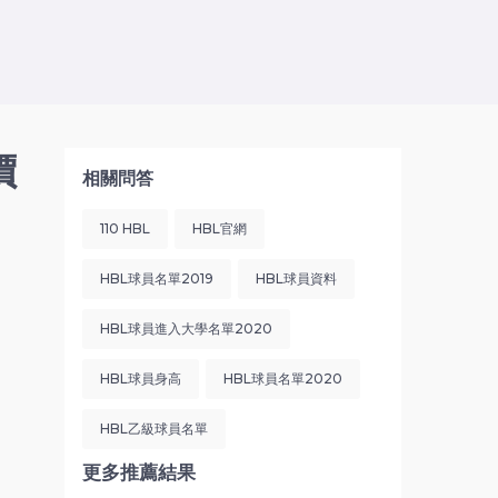
價
相關問答
110 HBL
HBL官網
HBL球員名單2019
HBL球員資料
HBL球員進入大學名單2020
HBL球員身高
HBL球員名單2020
HBL乙級球員名單
更多推薦結果