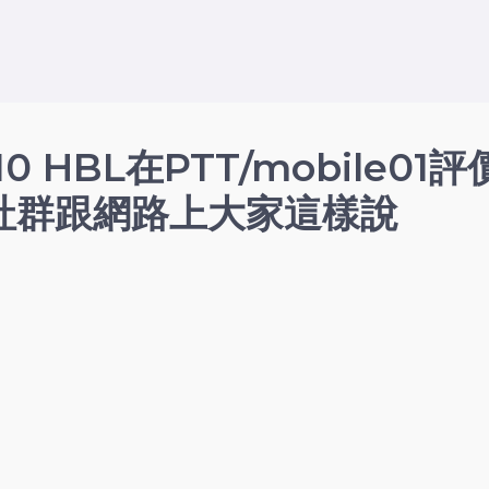
0 HBL在PTT/mobile01評
t社群跟網路上大家這樣說