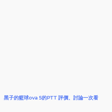
黑子的籃球ova 5的PTT 評價、討論一次看