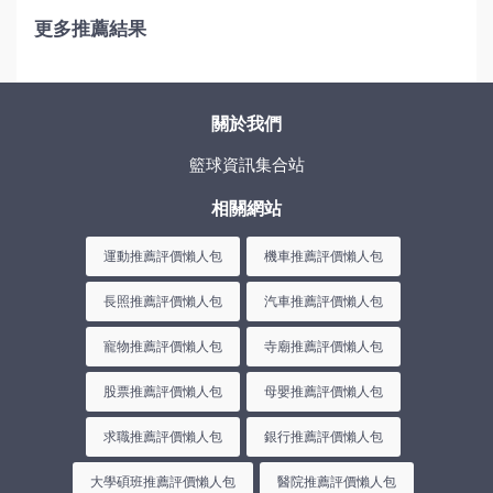
更多推薦結果
關於我們
籃球資訊集合站
相關網站
運動推薦評價懶人包
機車推薦評價懶人包
長照推薦評價懶人包
汽車推薦評價懶人包
寵物推薦評價懶人包
寺廟推薦評價懶人包
股票推薦評價懶人包
母嬰推薦評價懶人包
求職推薦評價懶人包
銀行推薦評價懶人包
大學碩班推薦評價懶人包
醫院推薦評價懶人包