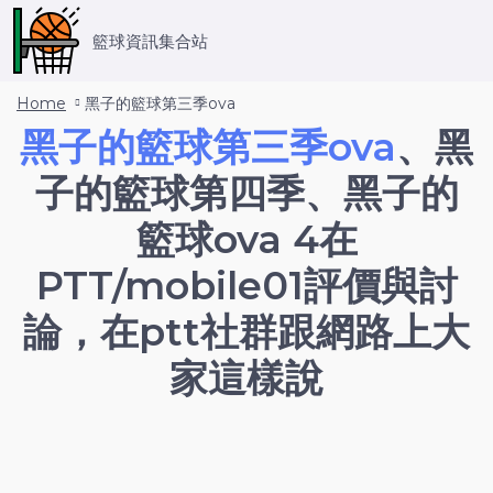
籃球資訊集合站
Home
黑子的籃球第三季ova
黑子的籃球第三季ova
、黑
子的籃球第四季、黑子的
籃球ova 4在
PTT/mobile01評價與討
論，在ptt社群跟網路上大
家這樣說