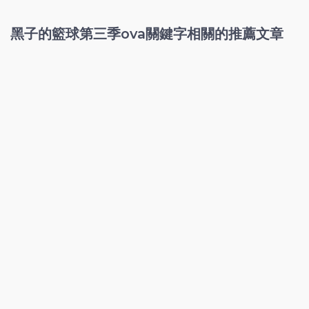
黑子的籃球第三季ova關鍵字相關的推薦文章