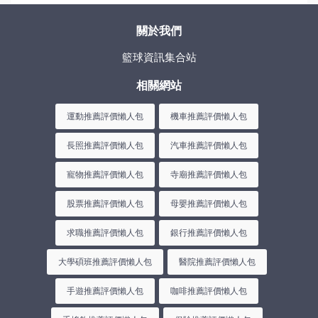
關於我們
籃球資訊集合站
相關網站
運動推薦評價懶人包
機車推薦評價懶人包
長照推薦評價懶人包
汽車推薦評價懶人包
寵物推薦評價懶人包
寺廟推薦評價懶人包
股票推薦評價懶人包
母嬰推薦評價懶人包
求職推薦評價懶人包
銀行推薦評價懶人包
大學碩班推薦評價懶人包
醫院推薦評價懶人包
手遊推薦評價懶人包
咖啡推薦評價懶人包