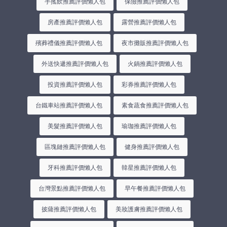
手搖飲推薦評價懶人包
保險推薦評價懶人包
房產推薦評價懶人包
露營推薦評價懶人包
殯葬禮儀推薦評價懶人包
夜市攤販推薦評價懶人包
外送快遞推薦評價懶人包
火鍋推薦評價懶人包
投資推薦評價懶人包
彩券推薦評價懶人包
台鐵車站推薦評價懶人包
素食蔬食推薦評價懶人包
美髮推薦評價懶人包
瑜珈推薦評價懶人包
區塊鏈推薦評價懶人包
健身推薦評價懶人包
牙科推薦評價懶人包
韓星推薦評價懶人包
台灣景點推薦評價懶人包
早午餐推薦評價懶人包
披薩推薦評價懶人包
美妝護膚推薦評價懶人包