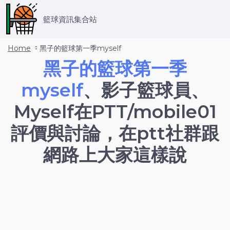
籃球資訊集合站
Home
黑子的籃球第一季myself
黑子的籃球第一季
myself
、影子籃球員、
Myself在PTT/mobile01
評價與討論，在ptt社群跟
網路上大家這樣說