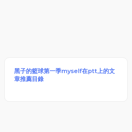
黑子的籃球第一季myself在ptt上的文
章推薦目錄