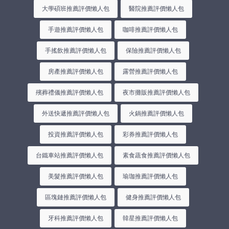
大學碩班推薦評價懶人包
醫院推薦評價懶人包
手遊推薦評價懶人包
咖啡推薦評價懶人包
手搖飲推薦評價懶人包
保險推薦評價懶人包
房產推薦評價懶人包
露營推薦評價懶人包
殯葬禮儀推薦評價懶人包
夜市攤販推薦評價懶人包
外送快遞推薦評價懶人包
火鍋推薦評價懶人包
投資推薦評價懶人包
彩券推薦評價懶人包
台鐵車站推薦評價懶人包
素食蔬食推薦評價懶人包
美髮推薦評價懶人包
瑜珈推薦評價懶人包
區塊鏈推薦評價懶人包
健身推薦評價懶人包
牙科推薦評價懶人包
韓星推薦評價懶人包