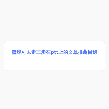
籃球可以走三步在ptt上的文章推薦目錄