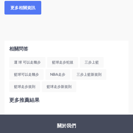
更多相關資訊
相關問答
運 球 可以走幾步
籃球走步犯規
三步上籃
籃球可以走幾步
NBA走步
三步上籃新規則
籃球走步規則
籃球走步新規則
更多推薦結果
關於我們