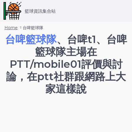
籃球資訊集合站
Home
台啤籃球隊
台啤籃球隊
、台啤t1、台啤
籃球隊主場在
PTT/mobile01評價與討
論，在ptt社群跟網路上大
家這樣說