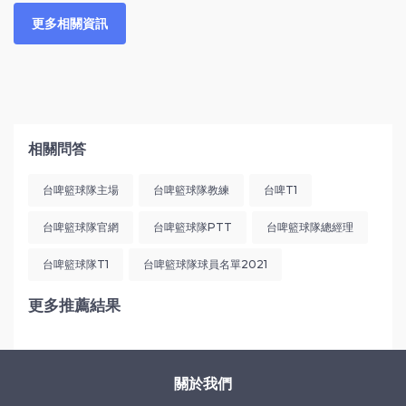
更多相關資訊
相關問答
台啤籃球隊主場
台啤籃球隊教練
台啤T1
台啤籃球隊官網
台啤籃球隊PTT
台啤籃球隊總經理
台啤籃球隊T1
台啤籃球隊球員名單2021
更多推薦結果
關於我們