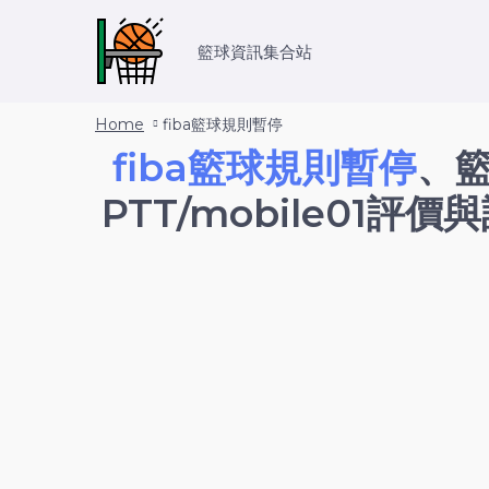
籃球資訊集合站
Home
fiba籃球規則暫停
fiba籃球規則暫停
、
PTT/mobile01