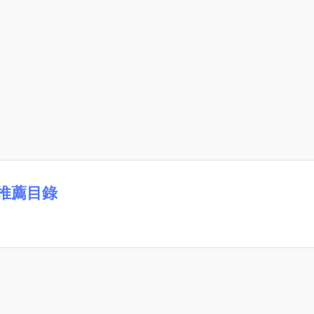
章推薦目錄