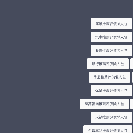
運動推薦評價懶人包
汽車推薦評價懶人包
股票推薦評價懶人包
銀行推薦評價懶人包
手遊推薦評價懶人包
保險推薦評價懶人包
殯葬禮儀推薦評價懶人包
火鍋推薦評價懶人包
台鐵車站推薦評價懶人包