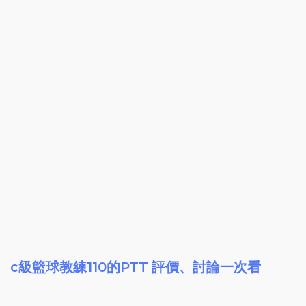
c級籃球教練110的PTT 評價、討論一次看