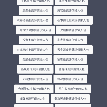
手搖飲推薦評價懶人包
保險推薦評價懶人包
房產推薦評價懶人包
露營推薦評價懶人包
殯葬禮儀推薦評價懶人包
夜市攤販推薦評價懶人包
外送快遞推薦評價懶人包
火鍋推薦評價懶人包
投資推薦評價懶人包
彩券推薦評價懶人包
台鐵車站推薦評價懶人包
素食蔬食推薦評價懶人包
美髮推薦評價懶人包
瑜珈推薦評價懶人包
區塊鏈推薦評價懶人包
健身推薦評價懶人包
牙科推薦評價懶人包
韓星推薦評價懶人包
台灣景點推薦評價懶人包
早午餐推薦評價懶人包
披薩推薦評價懶人包
美妝護膚推薦評價懶人包