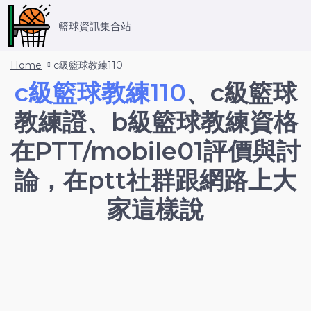
籃球資訊集合站
Home
c級籃球教練110
c級籃球教練110
、c級籃球
教練證、b級籃球教練資格
在PTT/mobile01評價與討
論，在ptt社群跟網路上大
家這樣說