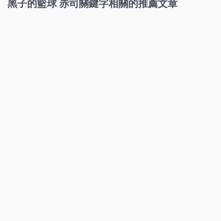
黑子的籃球 赤司關鍵字相關的推薦文章