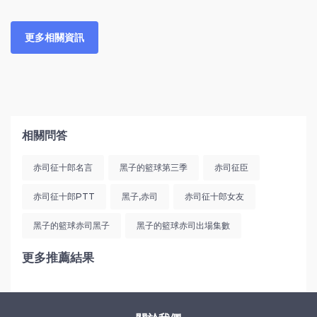
更多相關資訊
相關問答
赤司征十郎名言
黑子的籃球第三季
赤司征臣
赤司征十郎PTT
黑子,赤司
赤司征十郎女友
黑子的籃球赤司黑子
黑子的籃球赤司出場集數
更多推薦結果