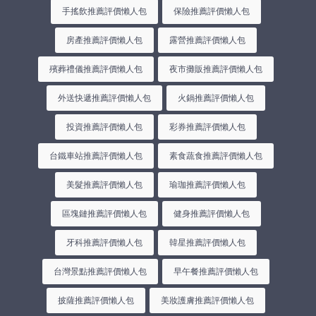
手搖飲推薦評價懶人包
保險推薦評價懶人包
房產推薦評價懶人包
露營推薦評價懶人包
殯葬禮儀推薦評價懶人包
夜市攤販推薦評價懶人包
外送快遞推薦評價懶人包
火鍋推薦評價懶人包
投資推薦評價懶人包
彩券推薦評價懶人包
台鐵車站推薦評價懶人包
素食蔬食推薦評價懶人包
美髮推薦評價懶人包
瑜珈推薦評價懶人包
區塊鏈推薦評價懶人包
健身推薦評價懶人包
牙科推薦評價懶人包
韓星推薦評價懶人包
台灣景點推薦評價懶人包
早午餐推薦評價懶人包
披薩推薦評價懶人包
美妝護膚推薦評價懶人包