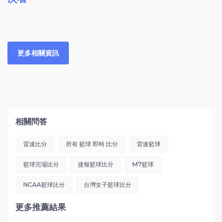
更多相關資訊
相關問答
雷速比分
所有 籃球 即時 比分
雷速籃球
籃球完場比分
捷報籃球比分
M7籃球
NCAA籃球比分
台灣女子籃球比分
更多推薦結果