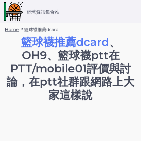
籃球資訊集合站
Home
籃球襪推薦dcard
籃球襪推薦dcard
、
OH9、籃球襪ptt在
PTT/mobile01評價與討
論，在ptt社群跟網路上大
家這樣說