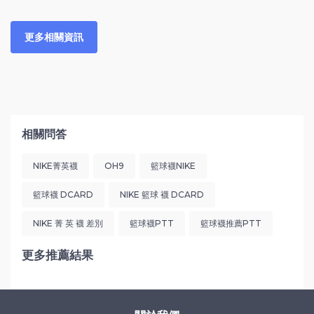
更多相關資訊
相關問答
NIKE菁英襪
OH9
籃球襪NIKE
籃球襪 DCARD
NIKE 籃球 襪 DCARD
NIKE 菁 英 襪 差別
籃球襪PTT
籃球襪推薦PTT
更多推薦結果