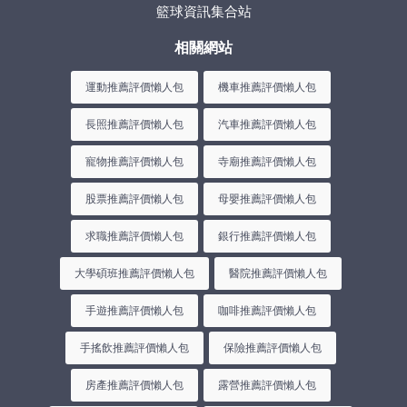
籃球資訊集合站
相關網站
運動推薦評價懶人包
機車推薦評價懶人包
長照推薦評價懶人包
汽車推薦評價懶人包
寵物推薦評價懶人包
寺廟推薦評價懶人包
股票推薦評價懶人包
母嬰推薦評價懶人包
求職推薦評價懶人包
銀行推薦評價懶人包
大學碩班推薦評價懶人包
醫院推薦評價懶人包
手遊推薦評價懶人包
咖啡推薦評價懶人包
手搖飲推薦評價懶人包
保險推薦評價懶人包
房產推薦評價懶人包
露營推薦評價懶人包