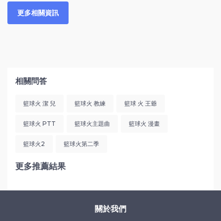
更多相關資訊
相關問答
籃球火 潔 兒
籃球火 教練
籃球 火 王爺
籃球火 PTT
籃球火主題曲
籃球火 漫畫
籃球火2
籃球火第二季
更多推薦結果
關於我們