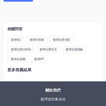
相關問答
籃球SG
籃球大前鋒
籃球位置分配
籃球位置12345
籃球位置打法
籃球位置測驗
籃球位置圖
籃球PF
更多推薦結果
關於我們
籃球資訊集合站