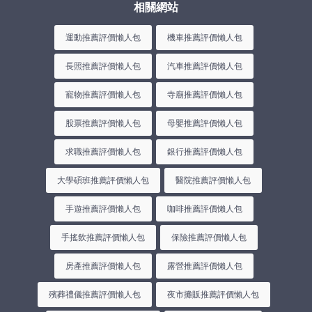
相關網站
運動推薦評價懶人包
機車推薦評價懶人包
長照推薦評價懶人包
汽車推薦評價懶人包
寵物推薦評價懶人包
寺廟推薦評價懶人包
股票推薦評價懶人包
母嬰推薦評價懶人包
求職推薦評價懶人包
銀行推薦評價懶人包
大學碩班推薦評價懶人包
醫院推薦評價懶人包
手遊推薦評價懶人包
咖啡推薦評價懶人包
手搖飲推薦評價懶人包
保險推薦評價懶人包
房產推薦評價懶人包
露營推薦評價懶人包
殯葬禮儀推薦評價懶人包
夜市攤販推薦評價懶人包