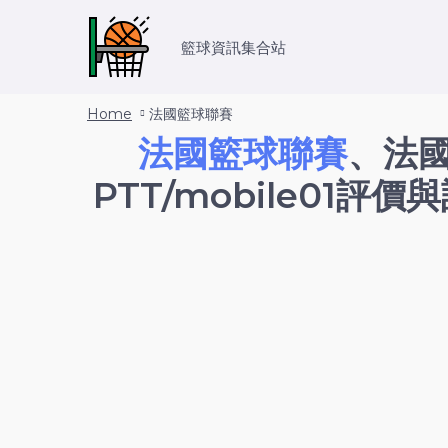
籃球資訊集合站
Home
法國籃球聯賽
法國籃球聯賽
、法
PTT/mobile01