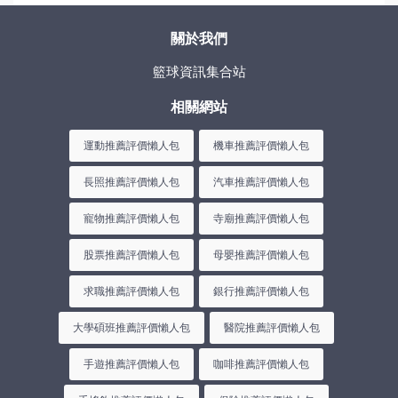
關於我們
籃球資訊集合站
相關網站
運動推薦評價懶人包
機車推薦評價懶人包
長照推薦評價懶人包
汽車推薦評價懶人包
寵物推薦評價懶人包
寺廟推薦評價懶人包
股票推薦評價懶人包
母嬰推薦評價懶人包
求職推薦評價懶人包
銀行推薦評價懶人包
大學碩班推薦評價懶人包
醫院推薦評價懶人包
手遊推薦評價懶人包
咖啡推薦評價懶人包