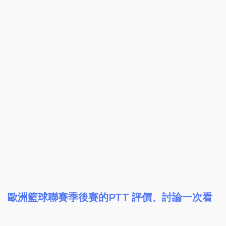
歐洲籃球聯賽季後賽的PTT 評價、討論一次看