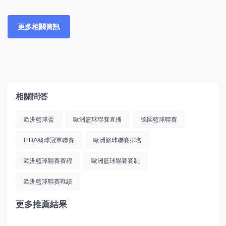
更多相關資訊
相關問答
歐洲籃球盃
歐洲籃球聯賽直播
德國籃球聯賽
FIBA籃球冠軍聯賽
歐洲籃球聯賽排名
歐洲籃球聯賽賽程
歐洲籃球聯賽賽制
歐洲籃球聯賽戰績
更多推薦結果