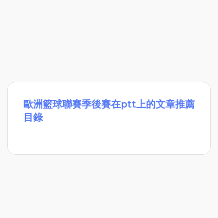
歐洲籃球聯賽季後賽在ptt上的文章推薦
目錄