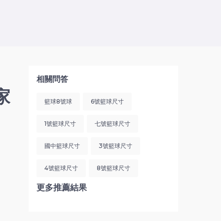
相關問答
家
籃球8號球
6號籃球尺寸
1號籃球尺寸
七號籃球尺寸
國中籃球尺寸
3號籃球尺寸
4號籃球尺寸
8號籃球尺寸
更多推薦結果