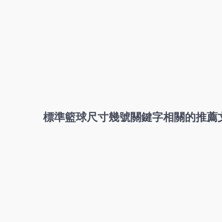
標準籃球尺寸幾號關鍵字相關的推薦