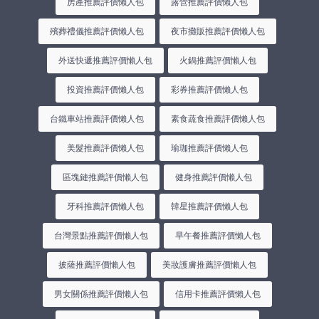
房產推薦評價懶人包
露營推薦評價懶人包
殯葬禮儀推薦評價懶人包
夜市攤販推薦評價懶人包
外送快遞推薦評價懶人包
火鍋推薦評價懶人包
投資推薦評價懶人包
彩券推薦評價懶人包
台鐵車站推薦評價懶人包
素食蔬食推薦評價懶人包
美髮推薦評價懶人包
瑜珈推薦評價懶人包
區塊鏈推薦評價懶人包
健身推薦評價懶人包
牙科推薦評價懶人包
韓星推薦評價懶人包
台灣景點推薦評價懶人包
早午餐推薦評價懶人包
披薩推薦評價懶人包
美妝護膚推薦評價懶人包
男女關係推薦評價懶人包
信用卡推薦評價懶人包