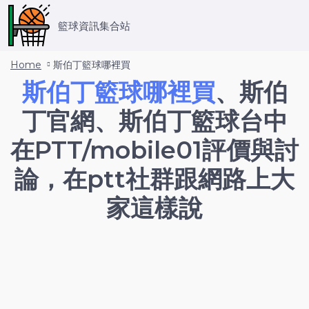
籃球資訊集合站
Home
斯伯丁籃球哪裡買
斯伯丁籃球哪裡買
、斯伯
丁官網、斯伯丁籃球台中
在PTT/mobile01評價與討
論，在ptt社群跟網路上大
家這樣說