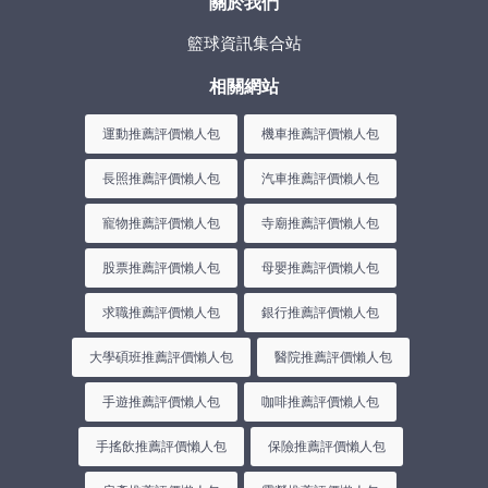
關於我們
籃球資訊集合站
相關網站
運動推薦評價懶人包
機車推薦評價懶人包
長照推薦評價懶人包
汽車推薦評價懶人包
寵物推薦評價懶人包
寺廟推薦評價懶人包
股票推薦評價懶人包
母嬰推薦評價懶人包
求職推薦評價懶人包
銀行推薦評價懶人包
大學碩班推薦評價懶人包
醫院推薦評價懶人包
手遊推薦評價懶人包
咖啡推薦評價懶人包
手搖飲推薦評價懶人包
保險推薦評價懶人包