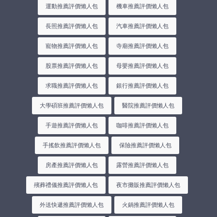
運動推薦評價懶人包
機車推薦評價懶人包
長照推薦評價懶人包
汽車推薦評價懶人包
寵物推薦評價懶人包
寺廟推薦評價懶人包
股票推薦評價懶人包
母嬰推薦評價懶人包
求職推薦評價懶人包
銀行推薦評價懶人包
大學碩班推薦評價懶人包
醫院推薦評價懶人包
手遊推薦評價懶人包
咖啡推薦評價懶人包
手搖飲推薦評價懶人包
保險推薦評價懶人包
房產推薦評價懶人包
露營推薦評價懶人包
殯葬禮儀推薦評價懶人包
夜市攤販推薦評價懶人包
外送快遞推薦評價懶人包
火鍋推薦評價懶人包