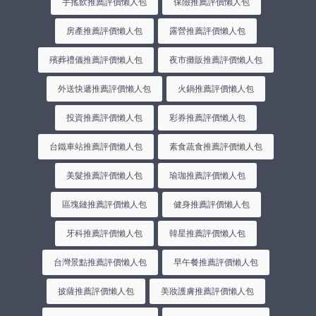
手搖飲推薦評價懶人包
保險推薦評價懶人包
房產推薦評價懶人包
露營推薦評價懶人包
殯葬禮儀推薦評價懶人包
夜市攤販推薦評價懶人包
外送快遞推薦評價懶人包
火鍋推薦評價懶人包
投資推薦評價懶人包
彩券推薦評價懶人包
台鐵車站推薦評價懶人包
素食蔬食推薦評價懶人包
美髮推薦評價懶人包
瑜珈推薦評價懶人包
區塊鏈推薦評價懶人包
健身推薦評價懶人包
牙科推薦評價懶人包
韓星推薦評價懶人包
台灣景點推薦評價懶人包
早午餐推薦評價懶人包
披薩推薦評價懶人包
美妝護膚推薦評價懶人包