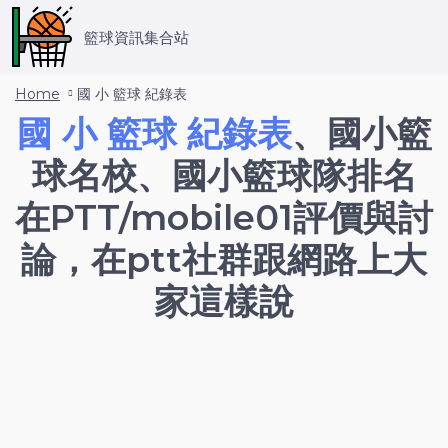
籃球資訊集合站
Home
國 小 籃球 紀錄表
國 小 籃球 紀錄表
、國小籃
球名校、國小籃球隊排名
在PTT/mobile01評價與討
論，在ptt社群跟網路上大
家這樣說