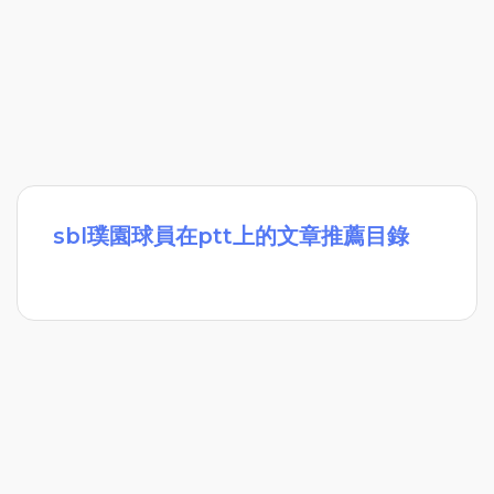
sbl璞園球員在ptt上的文章推薦目錄