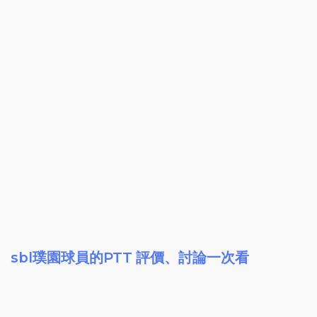
sbl璞園球員的PTT 評價、討論一次看