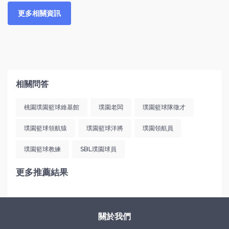
更多相關資訊
相關問答
桃園璞園籃球維基館
璞園老闆
璞園籃球隊徵才
璞園籃球領航猿
璞園籃球洋將
璞園領航員
璞園籃球教練
SBL璞園球員
更多推薦結果
關於我們