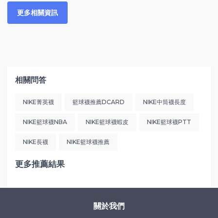
更多相關資訊
相關問答
NIKE菁英襪
籃球襪推薦DCARD
NIKE中筒襪長度
NIKE籃球襪NBA
NIKE籃球襪蝦皮
NIKE籃球襪PTT
NIKE長襪
NIKE籃球襪推薦
更多推薦結果
關於我們