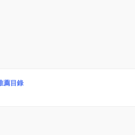
章推薦目錄