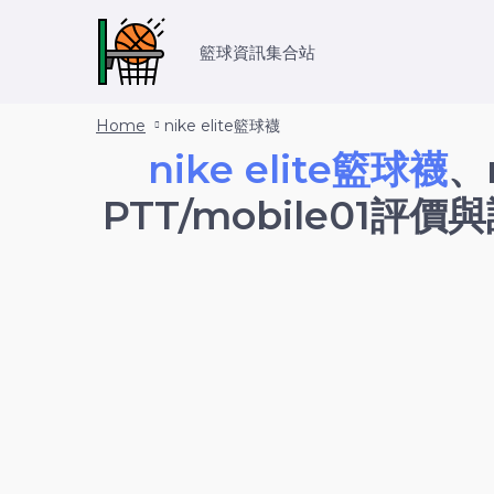
籃球資訊集合站
Home
nike elite籃球襪
nike elite籃球襪
、
PTT/mobile01