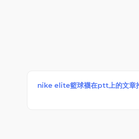
nike elite籃球襪在ptt上的文