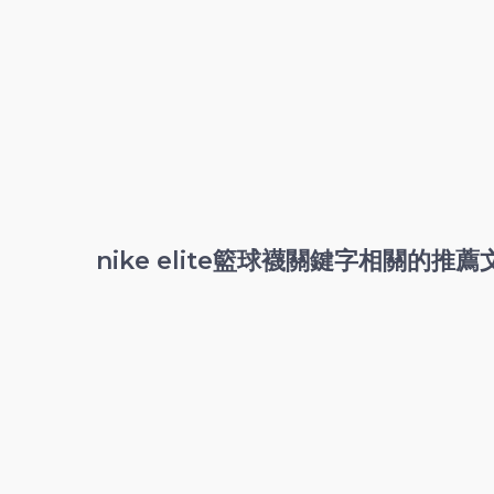
nike elite籃球襪關鍵字相關的推薦