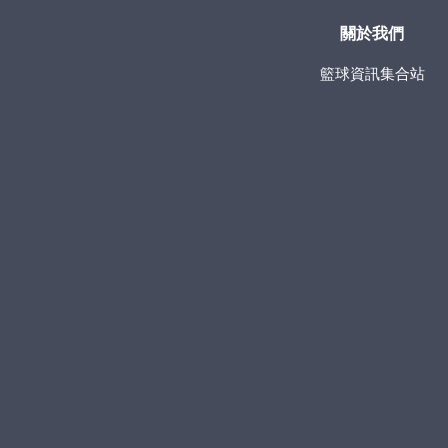
關於我們
籃球資訊集合站