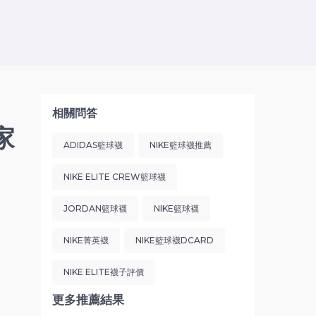
相關問答
家
ADIDAS籃球襪
NIKE籃球襪推薦
NIKE ELITE CREW籃球襪
JORDAN籃球襪
NIKE籃球襪
NIKE菁英襪
NIKE籃球襪DCARD
NIKE ELITE襪子評價
更多推薦結果