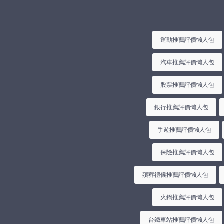
運動推薦評價懶人包
汽車推薦評價懶人包
股票推薦評價懶人包
銀行推薦評價懶人包
手遊推薦評價懶人包
保險推薦評價懶人包
殯葬禮儀推薦評價懶人包
火鍋推薦評價懶人包
台鐵車站推薦評價懶人包