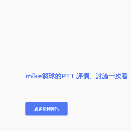
mike籃球的PTT 評價、討論一次看
更多相關資訊