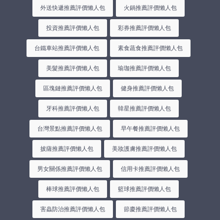
外送快遞推薦評價懶人包
火鍋推薦評價懶人包
投資推薦評價懶人包
彩券推薦評價懶人包
台鐵車站推薦評價懶人包
素食蔬食推薦評價懶人包
美髮推薦評價懶人包
瑜珈推薦評價懶人包
區塊鏈推薦評價懶人包
健身推薦評價懶人包
牙科推薦評價懶人包
韓星推薦評價懶人包
台灣景點推薦評價懶人包
早午餐推薦評價懶人包
披薩推薦評價懶人包
美妝護膚推薦評價懶人包
男女關係推薦評價懶人包
信用卡推薦評價懶人包
棒球推薦評價懶人包
籃球推薦評價懶人包
害蟲防治推薦評價懶人包
節慶推薦評價懶人包