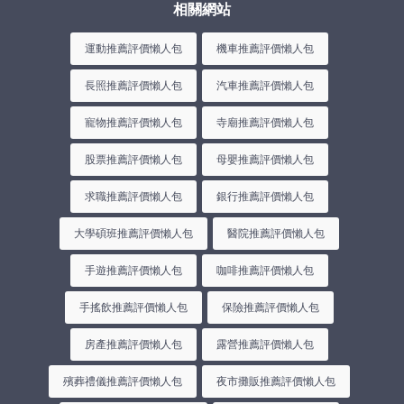
相關網站
運動推薦評價懶人包
機車推薦評價懶人包
長照推薦評價懶人包
汽車推薦評價懶人包
寵物推薦評價懶人包
寺廟推薦評價懶人包
股票推薦評價懶人包
母嬰推薦評價懶人包
求職推薦評價懶人包
銀行推薦評價懶人包
大學碩班推薦評價懶人包
醫院推薦評價懶人包
手遊推薦評價懶人包
咖啡推薦評價懶人包
手搖飲推薦評價懶人包
保險推薦評價懶人包
房產推薦評價懶人包
露營推薦評價懶人包
殯葬禮儀推薦評價懶人包
夜市攤販推薦評價懶人包