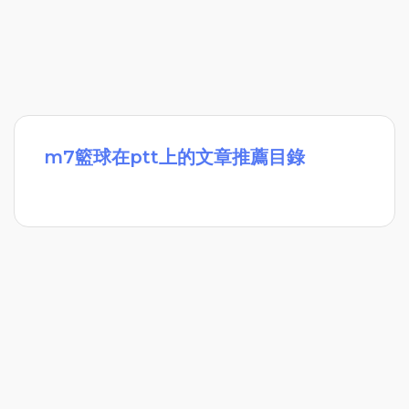
m7籃球在ptt上的文章推薦目錄