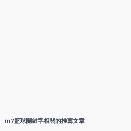
m7籃球關鍵字相關的推薦文章