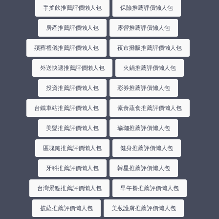
手搖飲推薦評價懶人包
保險推薦評價懶人包
房產推薦評價懶人包
露營推薦評價懶人包
殯葬禮儀推薦評價懶人包
夜市攤販推薦評價懶人包
外送快遞推薦評價懶人包
火鍋推薦評價懶人包
投資推薦評價懶人包
彩券推薦評價懶人包
台鐵車站推薦評價懶人包
素食蔬食推薦評價懶人包
美髮推薦評價懶人包
瑜珈推薦評價懶人包
區塊鏈推薦評價懶人包
健身推薦評價懶人包
牙科推薦評價懶人包
韓星推薦評價懶人包
台灣景點推薦評價懶人包
早午餐推薦評價懶人包
披薩推薦評價懶人包
美妝護膚推薦評價懶人包