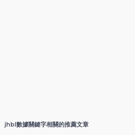
jhbl數據關鍵字相關的推薦文章