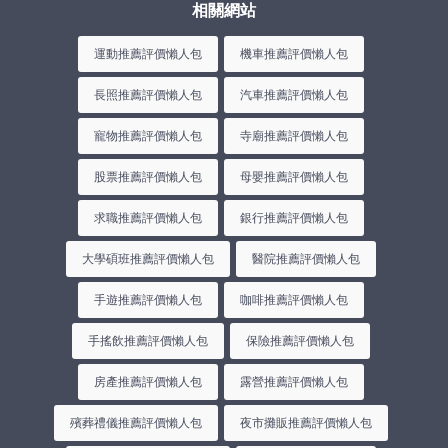
相關網站
運動推薦評價懶人包
機車推薦評價懶人包
長照推薦評價懶人包
汽車推薦評價懶人包
寵物推薦評價懶人包
寺廟推薦評價懶人包
股票推薦評價懶人包
母嬰推薦評價懶人包
求職推薦評價懶人包
銀行推薦評價懶人包
大學碩班推薦評價懶人包
醫院推薦評價懶人包
手遊推薦評價懶人包
咖啡推薦評價懶人包
手搖飲推薦評價懶人包
保險推薦評價懶人包
房產推薦評價懶人包
露營推薦評價懶人包
殯葬禮儀推薦評價懶人包
夜市攤販推薦評價懶人包