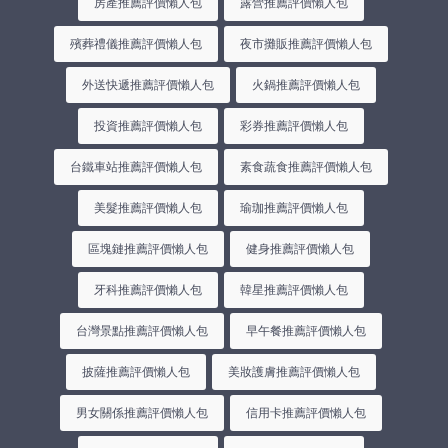
房產推薦評價懶人包
露營推薦評價懶人包
殯葬禮儀推薦評價懶人包
夜市攤販推薦評價懶人包
外送快遞推薦評價懶人包
火鍋推薦評價懶人包
投資推薦評價懶人包
彩券推薦評價懶人包
台鐵車站推薦評價懶人包
素食蔬食推薦評價懶人包
美髮推薦評價懶人包
瑜珈推薦評價懶人包
區塊鏈推薦評價懶人包
健身推薦評價懶人包
牙科推薦評價懶人包
韓星推薦評價懶人包
台灣景點推薦評價懶人包
早午餐推薦評價懶人包
披薩推薦評價懶人包
美妝護膚推薦評價懶人包
男女關係推薦評價懶人包
信用卡推薦評價懶人包