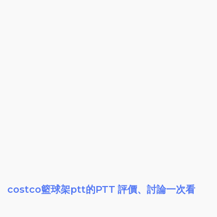
costco籃球架ptt的PTT 評價、討論一次看