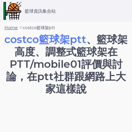
籃球資訊集合站
Home
costco籃球架ptt
costco籃球架ptt
、籃球架
高度、調整式籃球架在
PTT/mobile01評價與討
論，在ptt社群跟網路上大
家這樣說