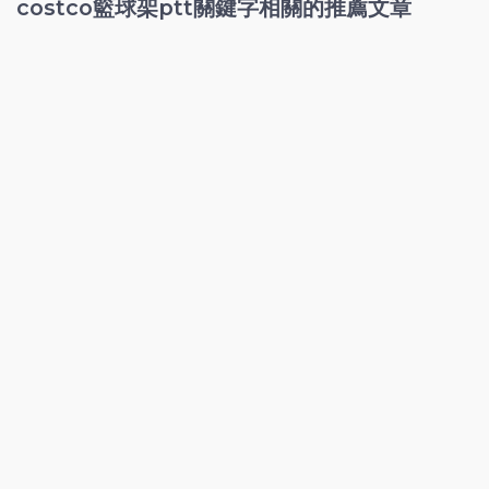
costco籃球架ptt關鍵字相關的推薦文章