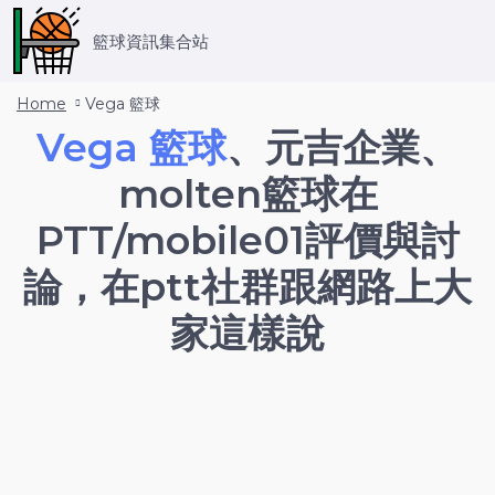
籃球資訊集合站
Home
Vega 籃球
Vega 籃球
、元吉企業、
molten籃球在
PTT/mobile01評價與討
論，在ptt社群跟網路上大
家這樣說