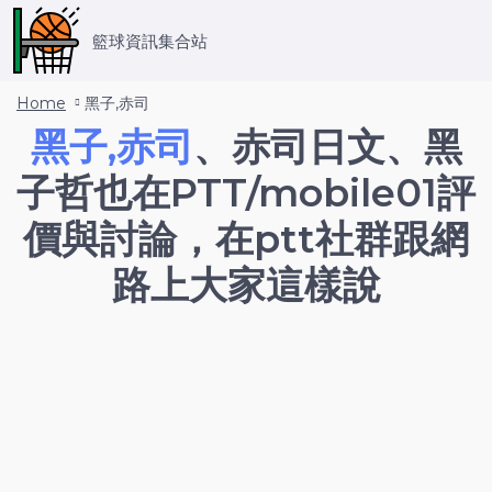
籃球資訊集合站
Home
黑子,赤司
黑子,赤司
、赤司日文、黑
子哲也在PTT/mobile01評
價與討論，在ptt社群跟網
路上大家這樣說