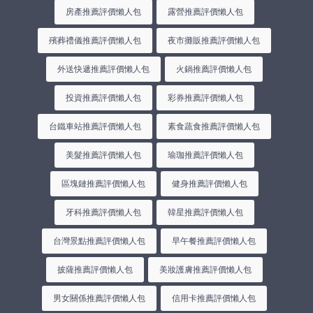
房產推薦評價懶人包
露營推薦評價懶人包
殯葬禮儀推薦評價懶人包
夜市攤販推薦評價懶人包
外送快遞推薦評價懶人包
火鍋推薦評價懶人包
投資推薦評價懶人包
彩券推薦評價懶人包
台鐵車站推薦評價懶人包
素食蔬食推薦評價懶人包
美髮推薦評價懶人包
瑜珈推薦評價懶人包
區塊鏈推薦評價懶人包
健身推薦評價懶人包
牙科推薦評價懶人包
韓星推薦評價懶人包
台灣景點推薦評價懶人包
早午餐推薦評價懶人包
披薩推薦評價懶人包
美妝護膚推薦評價懶人包
男女關係推薦評價懶人包
信用卡推薦評價懶人包