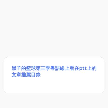
黑子的籃球第三季粵語線上看在ptt上的
文章推薦目錄