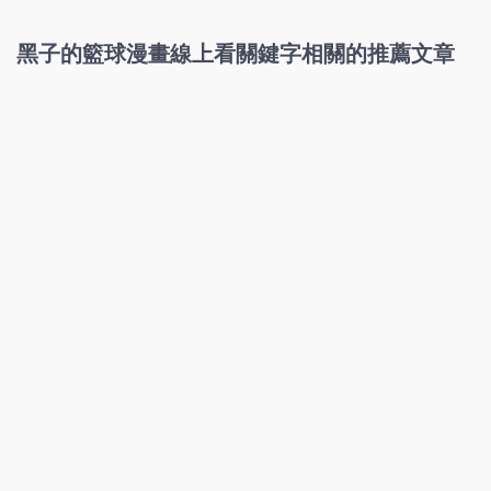
黑子的籃球漫畫線上看關鍵字相關的推薦文章