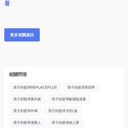
看
更多相關資訊
相關問答
黑子的籃球REPLACEPLUS
黑子的籃球第四季
黑子的籃球番外篇
黑子的籃球劇場版漫畫
黑子的籃球外傳
黑子的籃球 特別 篇
黑子的籃球漫畫人
黑子的籃球線上看