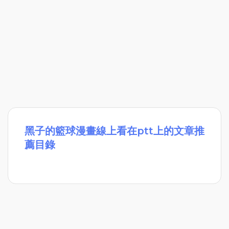
黑子的籃球漫畫線上看在ptt上的文章推
薦目錄