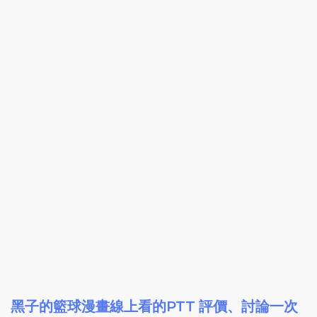
黑子的籃球漫畫線上看的PTT 評價、討論一次