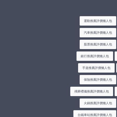
運動推薦評價懶人包
汽車推薦評價懶人包
股票推薦評價懶人包
銀行推薦評價懶人包
手遊推薦評價懶人包
保險推薦評價懶人包
殯葬禮儀推薦評價懶人包
火鍋推薦評價懶人包
台鐵車站推薦評價懶人包