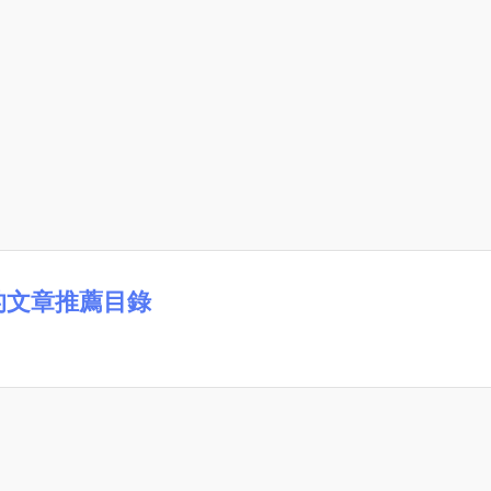
上的文章推薦目錄