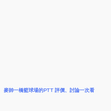
麥帥一橋籃球場的PTT 評價、討論一次看