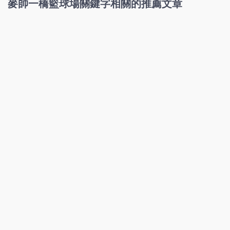
麥帥一橋籃球場關鍵字相關的推薦文章