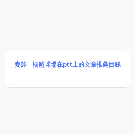
麥帥一橋籃球場在ptt上的文章推薦目錄