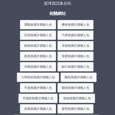
籃球資訊集合站
相關網站
運動推薦評價懶人包
機車推薦評價懶人包
長照推薦評價懶人包
汽車推薦評價懶人包
寵物推薦評價懶人包
寺廟推薦評價懶人包
股票推薦評價懶人包
母嬰推薦評價懶人包
求職推薦評價懶人包
銀行推薦評價懶人包
大學碩班推薦評價懶人包
醫院推薦評價懶人包
手遊推薦評價懶人包
咖啡推薦評價懶人包
手搖飲推薦評價懶人包
保險推薦評價懶人包
房產推薦評價懶人包
露營推薦評價懶人包