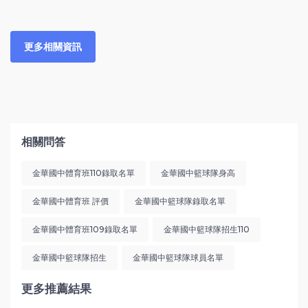
更多相關資訊
相關問答
金華國中體育班110錄取名單
金華國中籃球隊身高
金華國中體育班 評價
金華國中籃球隊錄取名單
金華國中體育班109錄取名單
金華國中籃球隊招生110
金華國中籃球隊招生
金華國中籃球隊球員名單
更多推薦結果