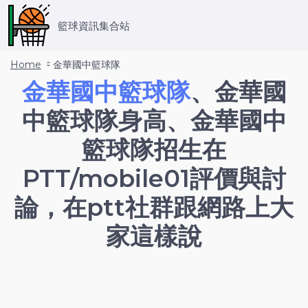
籃球資訊集合站
Home
金華國中籃球隊
金華國中籃球隊
、金華國
中籃球隊身高、金華國中
籃球隊招生在
PTT/mobile01評價與討
論，在ptt社群跟網路上大
家這樣說