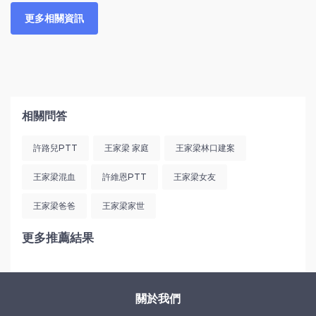
更多相關資訊
相關問答
許路兒PTT
王家梁 家庭
王家梁林口建案
王家梁混血
許維恩PTT
王家梁女友
王家梁爸爸
王家梁家世
更多推薦結果
關於我們