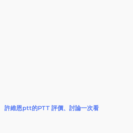
許維恩ptt的PTT 評價、討論一次看