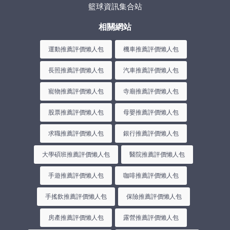
籃球資訊集合站
相關網站
運動推薦評價懶人包
機車推薦評價懶人包
長照推薦評價懶人包
汽車推薦評價懶人包
寵物推薦評價懶人包
寺廟推薦評價懶人包
股票推薦評價懶人包
母嬰推薦評價懶人包
求職推薦評價懶人包
銀行推薦評價懶人包
大學碩班推薦評價懶人包
醫院推薦評價懶人包
手遊推薦評價懶人包
咖啡推薦評價懶人包
手搖飲推薦評價懶人包
保險推薦評價懶人包
房產推薦評價懶人包
露營推薦評價懶人包