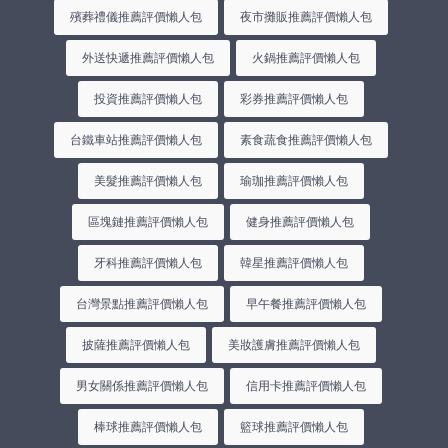
殯葬禮儀推薦評價懶人包
夜市攤販推薦評價懶人包
外送快遞推薦評價懶人包
火鍋推薦評價懶人包
投資推薦評價懶人包
彩券推薦評價懶人包
台鐵車站推薦評價懶人包
素食蔬食推薦評價懶人包
美髮推薦評價懶人包
瑜珈推薦評價懶人包
區塊鏈推薦評價懶人包
健身推薦評價懶人包
牙科推薦評價懶人包
韓星推薦評價懶人包
台灣景點推薦評價懶人包
早午餐推薦評價懶人包
披薩推薦評價懶人包
美妝護膚推薦評價懶人包
男女關係推薦評價懶人包
信用卡推薦評價懶人包
棒球推薦評價懶人包
籃球推薦評價懶人包