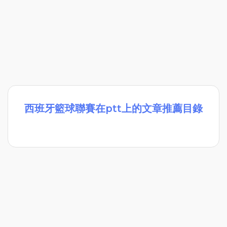
西班牙籃球聯賽在ptt上的文章推薦目錄