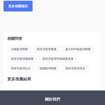
更多相關資訊
相關問答
法國籃球聯賽
西班牙籃球奧運
義大利甲級籃球聯賽
西班牙籃球國家隊
西班牙籃球甲級聯賽直播
西班牙籃球比分
德國籃球聯賽
西班牙籃球排名
更多推薦結果
關於我們