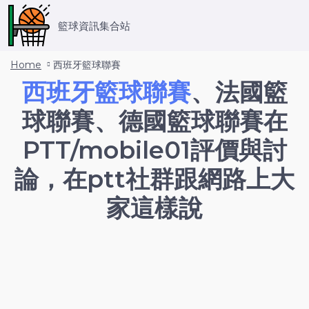
籃球資訊集合站
Home
西班牙籃球聯賽
西班牙籃球聯賽
、法國籃
球聯賽、德國籃球聯賽在
PTT/mobile01評價與討
論，在ptt社群跟網路上大
家這樣說