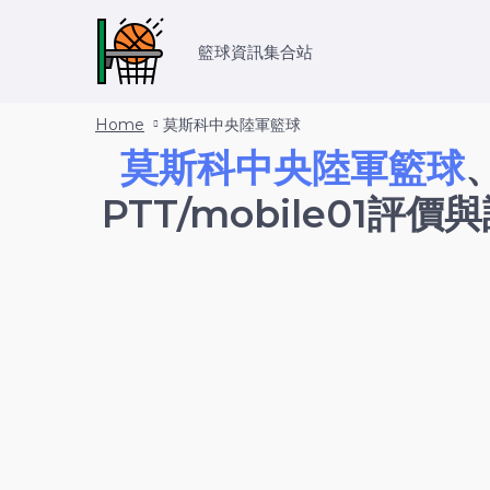
籃球資訊集合站
Home
莫斯科中央陸軍籃球
莫斯科中央陸軍籃球
PTT/mobile01