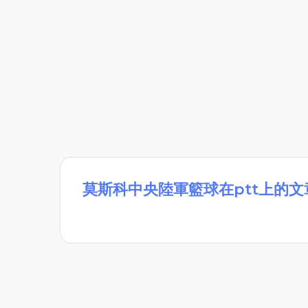
莫斯科中央陸軍籃球在ptt上的