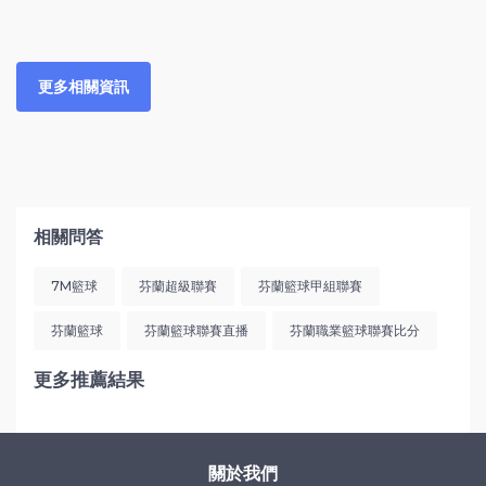
更多相關資訊
相關問答
7M籃球
芬蘭超級聯賽
芬蘭籃球甲組聯賽
芬蘭籃球
芬蘭籃球聯賽直播
芬蘭職業籃球聯賽比分
更多推薦結果
關於我們