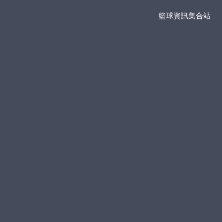
籃球資訊集合站