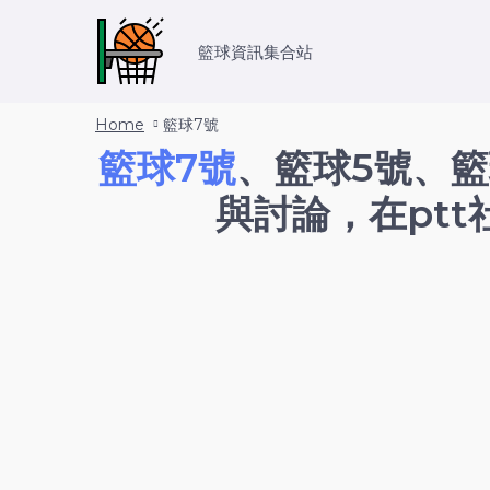
籃球資訊集合站
Home
籃球7號
籃球7號
、籃球5號、籃球
與討論，在pt