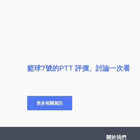
籃球7號的PTT 評價、討論一次看
更多相關資訊
關於我們