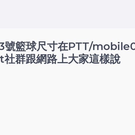
號籃球尺寸在PTT/mobile0
tt社群跟網路上大家這樣說