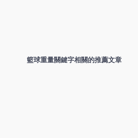
籃球重量關鍵字相關的推薦文章