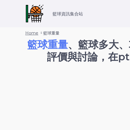
籃球資訊集合站
Home
籃球重量
籃球重量
、籃球多大、3
評價與討論，在p