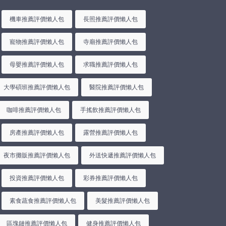
機車推薦評價懶人包
長照推薦評價懶人包
寵物推薦評價懶人包
寺廟推薦評價懶人包
母嬰推薦評價懶人包
求職推薦評價懶人包
大學碩班推薦評價懶人包
醫院推薦評價懶人包
咖啡推薦評價懶人包
手搖飲推薦評價懶人包
房產推薦評價懶人包
露營推薦評價懶人包
夜市攤販推薦評價懶人包
外送快遞推薦評價懶人包
投資推薦評價懶人包
彩券推薦評價懶人包
素食蔬食推薦評價懶人包
美髮推薦評價懶人包
區塊鏈推薦評價懶人包
健身推薦評價懶人包