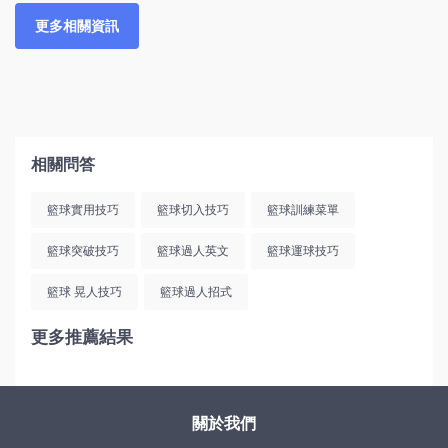
更多相關資訊
相關問答
籃球實用技巧
籃球切入技巧
籃球訓練菜單
籃球突破技巧
籃球過人英文
籃球運球技巧
籃球 晃人技巧
籃球過人招式
更多推薦結果
關於我們