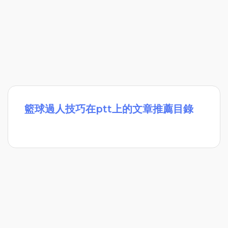
籃球過人技巧在ptt上的文章推薦目錄