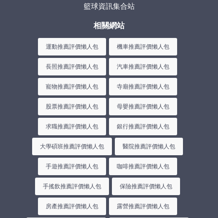
籃球資訊集合站
相關網站
運動推薦評價懶人包
機車推薦評價懶人包
長照推薦評價懶人包
汽車推薦評價懶人包
寵物推薦評價懶人包
寺廟推薦評價懶人包
股票推薦評價懶人包
母嬰推薦評價懶人包
求職推薦評價懶人包
銀行推薦評價懶人包
大學碩班推薦評價懶人包
醫院推薦評價懶人包
手遊推薦評價懶人包
咖啡推薦評價懶人包
手搖飲推薦評價懶人包
保險推薦評價懶人包
房產推薦評價懶人包
露營推薦評價懶人包