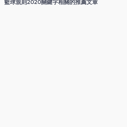
籃球規則2020關鍵字相關的推薦文章