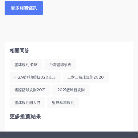
更多相關資訊
相關問答
籃球規則 發球
台灣籃球規則
FIBA籃球規則2020走步
三對三籃球規則2020
國際籃球規則2021
2021籃球新規則
籃球規則懶人包
籃球基本規則
更多推薦結果