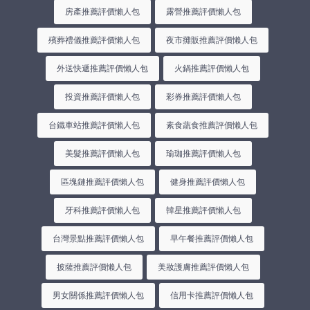
房產推薦評價懶人包
露營推薦評價懶人包
殯葬禮儀推薦評價懶人包
夜市攤販推薦評價懶人包
外送快遞推薦評價懶人包
火鍋推薦評價懶人包
投資推薦評價懶人包
彩券推薦評價懶人包
台鐵車站推薦評價懶人包
素食蔬食推薦評價懶人包
美髮推薦評價懶人包
瑜珈推薦評價懶人包
區塊鏈推薦評價懶人包
健身推薦評價懶人包
牙科推薦評價懶人包
韓星推薦評價懶人包
台灣景點推薦評價懶人包
早午餐推薦評價懶人包
披薩推薦評價懶人包
美妝護膚推薦評價懶人包
男女關係推薦評價懶人包
信用卡推薦評價懶人包