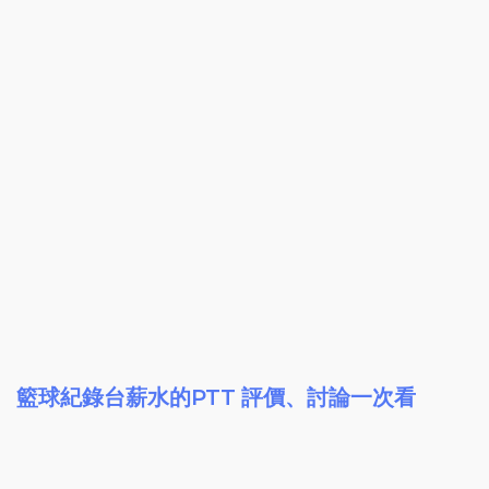
籃球紀錄台薪水的PTT 評價、討論一次看