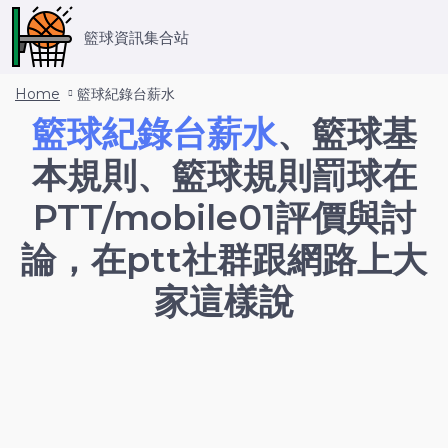
籃球資訊集合站
Home
籃球紀錄台薪水
籃球紀錄台薪水
、籃球基
本規則、籃球規則罰球在
PTT/mobile01評價與討
論，在ptt社群跟網路上大
家這樣說