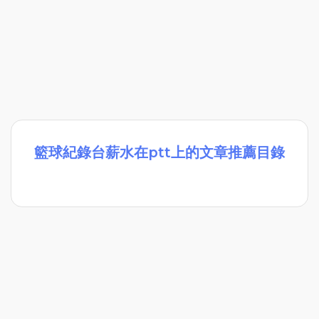
籃球紀錄台薪水在ptt上的文章推薦目錄