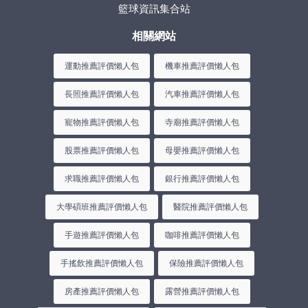
籃球資訊集合站
相關網站
運動推薦評價懶人包
機車推薦評價懶人包
長照推薦評價懶人包
汽車推薦評價懶人包
寵物推薦評價懶人包
寺廟推薦評價懶人包
股票推薦評價懶人包
母嬰推薦評價懶人包
求職推薦評價懶人包
銀行推薦評價懶人包
大學碩班推薦評價懶人包
醫院推薦評價懶人包
手遊推薦評價懶人包
咖啡推薦評價懶人包
手搖飲推薦評價懶人包
保險推薦評價懶人包
房產推薦評價懶人包
露營推薦評價懶人包